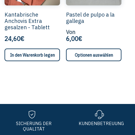
auf
der
Kantabrische
Pastel de pulpo a la
Produ
Anchovis Extra
gallega
ausg
gesalzen - Tablett
werd
Von
24,60€
6,00€
Dieses
In den Warenkorb legen
Optionen auswählen
Produkt
hat
mehrere
Variante
Die
Optione
können
auf
der
Produkts
ausgewä
SICHERUNG DER
KUNDENBETREUUNG
QUALITÄT
werden.