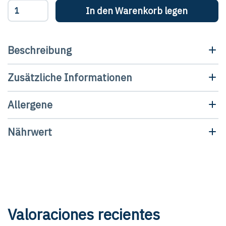
Boquerones
In den Warenkorb legen
en
vinagre
-
Pandereta
Beschreibung
Menge
Zusätzliche Informationen
Allergene
Nährwert
Valoraciones recientes