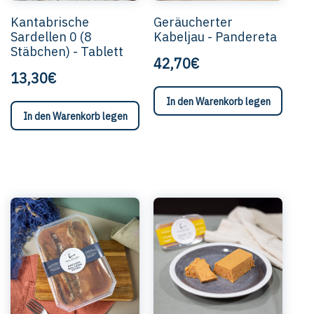
Kantabrische
Geräucherter
Sardellen 0 (8
Kabeljau - Pandereta
Stäbchen) - Tablett
42,70€
13,30€
In den Warenkorb legen
In den Warenkorb legen
Diese
Prod
hat
mehr
Varia
Die
Opti
könn