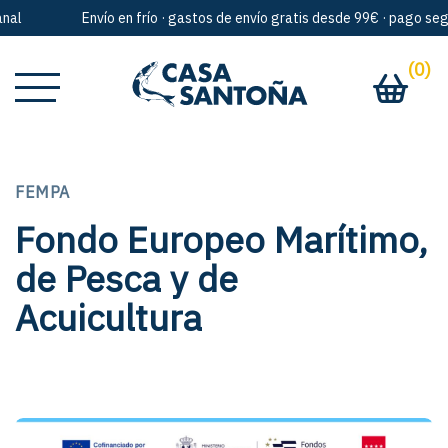
nal
Envío en frío · gastos de envío gratis desde 99€ · pago segu
(0)
FEMPA
Fondo Europeo Marítimo,
de Pesca y de
Acuicultura