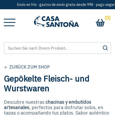
Envío en frío · gastos de envío gratis desde 99€ · pago seguro 
(0)
ZURÜCK ZUM SHOP
Gepökelte Fleisch- und
Wurstwaren
Descubre nuestras
chacinas y embutidos
artesanales
, perfectos para disfrutar solos, en
tapas o acompañando tus platos. Sabor auténtico