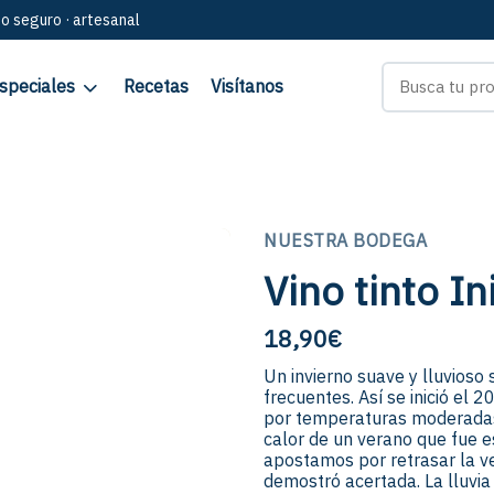
go seguro · artesanal
speciales
Recetas
Visítanos
NUESTRA BODEGA
Vino tinto In
18,90
€
Un invierno suave y lluvioso
frecuentes. Así se inició el 
por temperaturas moderadas. 
calor de un verano que fue 
apostamos por retrasar la v
demostró acertada. La lluvi