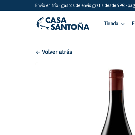
Envío en frío · gastos de envío gratis desde 99€ · pa
Tienda
E
Volver atrás