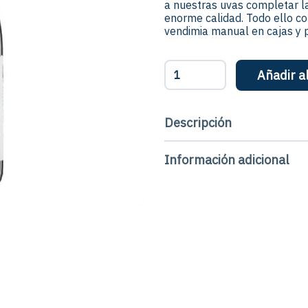
a nuestras uvas completar l
enorme calidad. Todo ello co
vendimia manual en cajas y p
Vino
Añadir al
tinto
Initio
-
Descripción
Botella
cantidad
Información adicional