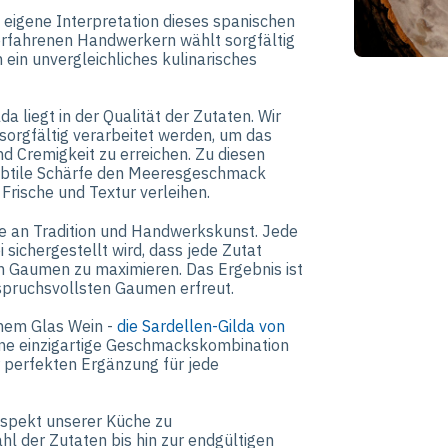
e eigene Interpretation dieses spanischen
erfahrenen Handwerkern wählt sorgfältig
 ein unvergleichliches kulinarisches
a liegt in der Qualität der Zutaten. Wir
 sorgfältig verarbeitet werden, um das
nd Cremigkeit zu erreichen. Zu diesen
 subtile Schärfe den Meeresgeschmack
 Frische und Textur verleihen.
 an Tradition und Handwerkskunst. Jede
sichergestellt wird, dass jede Zutat
den Gaumen zu maximieren. Das Ergebnis ist
spruchsvollsten Gaumen erfreut.
inem Glas Wein -
die Sardellen-Gilda von
ine einzigartige Geschmackskombination
r perfekten Ergänzung für jede
Aspekt unserer Küche zu
hl der Zutaten bis hin zur endgültigen