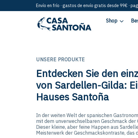
Envío en frío · gastos de envío gratis desde 99€ · pa
Shop
Be
UNSERE PRODUKTE
Entdecken Sie den ein
von Sardellen-Gilda: Ei
Hauses Santoña
In der weiten Welt der spanischen Gastronomi
mit dem unverwechselbaren Geschmack der 
Dieser kleine, aber feine Happen aus Sardellen
Meisterwerk der Geschmackskontraste, das d