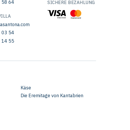
 58 64
SICHERE BEZAHLUNG
ILLA
sasantona.com
 03 54
 14 55
Käse
Die Eremitage von Kantabrien