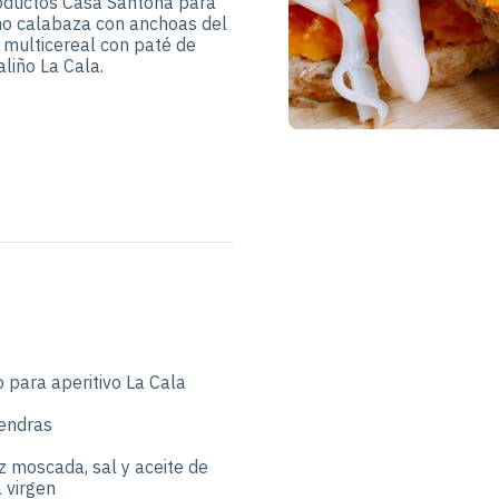
oductos Casa Santoña para
mo calabaza con anchoas del
 multicereal con paté de
liño La Cala.
o para aperitivo La Cala
endras
 moscada, sal y aceite de
a virgen