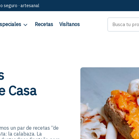
go seguro · artesanal
speciales
Recetas
Visítanos
s
e Casa
emos un par de recetas “de
sta: la calabaza. La