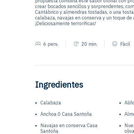
propuesta combina este sabor otoñal con pr
crear bocados sencillos y sorprendentes, co
Cantábrico y almendras tostadas, o una tosta
calabaza, navajas en conserva y un toque de a
¡Deliciosamente terroríficas!
6 pers.
20 min.
Fácil
Ingredientes
Calabaza
Aliñ
Anchoa 0 Casa Santoña
Alm
Navajas en conserva Casa
Nuez
Santoña
oliv