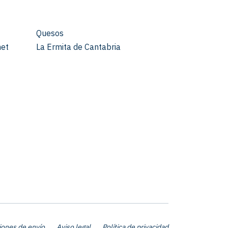
Quesos
met
La Ermita de Cantabria
iones de envío
Aviso legal
Política de privacidad