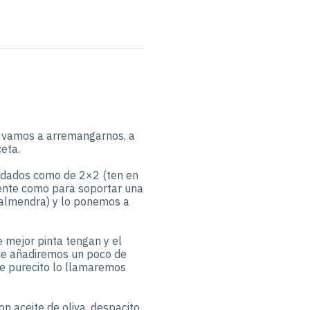
 vamos a arremangarnos, a
ceta.
n dados como de 2×2 (ten en
ente como para soportar una
a almendra) y lo ponemos a
 mejor pinta tengan y el
ue añadiremos un poco de
te purecito lo llamaremos
n aceite de oliva, despacito