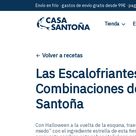
Envío en frío · gastos de envío gratis desde 99€ · pa
Tienda
E
Volver a recetas
Las Escalofriante
Combinaciones d
Santoña
Con Halloween a la vuelta de la esquina, tra
miedo” con el ingrediente estrella de esta fie