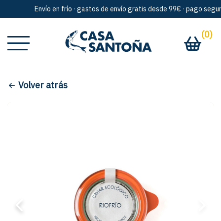
Envío en frío · gastos de envío gratis desde 99€ · pago seguro 
(0)
Volver atrás