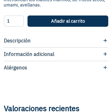
umami, avellanas.
Caviar
Añadir al carrito
ecológico
clásico
-
Tarro
Descripción
cantidad
Información adicional
Alérgenos
Valoraciones recientes