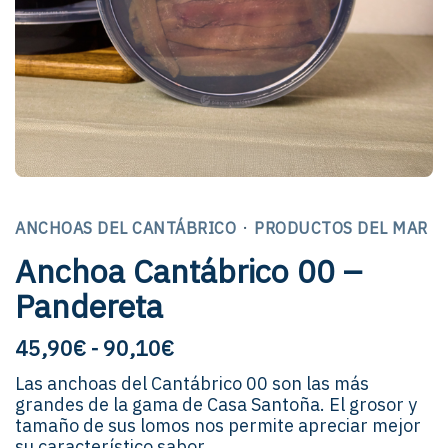
·
ANCHOAS DEL CANTÁBRICO
PRODUCTOS DEL MAR
Anchoa Cantábrico 00 –
Pandereta
Rango
45,90
€
-
90,10
€
de
Las anchoas del Cantábrico 00 son las más
precios:
grandes de la gama de Casa Santoña. El grosor y
desde
tamaño de sus lomos nos permite apreciar mejor
45,90 €
su característico sabor.