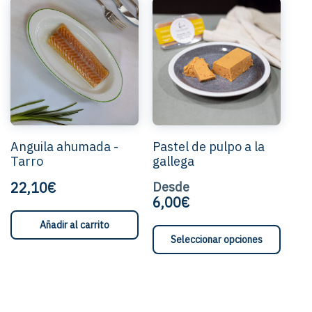
Este
prod
tiene
múlti
varia
Las
opci
se
pued
elegi
Anguila ahumada -
Pastel de pulpo a la
en
Tarro
gallega
la
pági
22,10€
Desde
de
6,00€
prod
Añadir al carrito
Este
Seleccionar opciones
product
tiene
múltiple
variante
Las