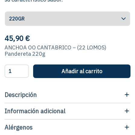
hasta
90,10 €
45,90
€
ANCHOA OO CANTABRICO – (22 LOMOS)
Pandereta 220g
Anchoa
Añadir al carrito
Cantábrico
00
-
Pandereta
Descripción
cantidad
Información adicional
Alérgenos