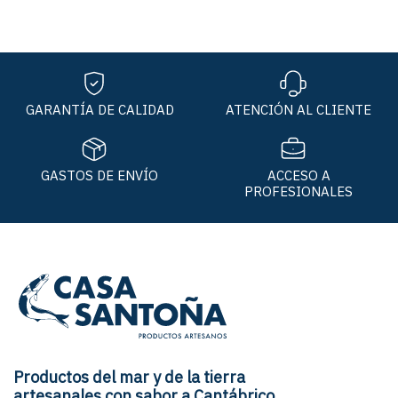
opcione
se
pueden
elegir
en
la
GARANTÍA DE CALIDAD
ATENCIÓN AL CLIENTE
página
de
product
GASTOS DE ENVÍO
ACCESO A
PROFESIONALES
Productos del mar y de la tierra
artesanales con sabor a Cantábrico