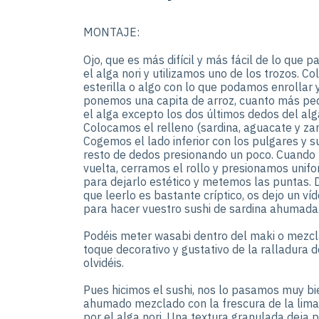
MONTAJE:
Ojo, que es más difícil y más fácil de lo que 
el alga nori y utilizamos uno de los trozos. C
esterilla o algo con lo que podamos enrollar y
ponemos una capita de arroz, cuanto más pe
el alga excepto los dos últimos dedos del alga
Colocamos el relleno (sardina, aguacate y za
Cogemos el lado inferior con los pulgares y su
resto de dedos presionando un poco. Cuando
vuelta, cerramos el rollo y presionamos uni
para dejarlo estético y metemos las puntas.
que leerlo es bastante críptico, os dejo un 
para hacer vuestro sushi de sardina ahumada
Podéis meter wasabi dentro del maki o mezclar
toque decorativo y gustativo de la ralladura 
olvidéis.
Pues hicimos el sushi, nos lo pasamos muy b
ahumado mezclado con la frescura de la lima
por el alga nori. Una textura granulada deja