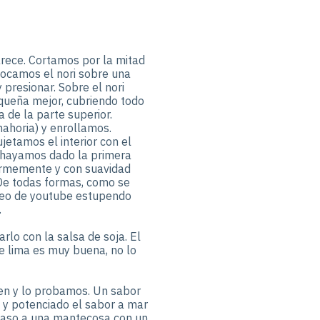
parece. Cortamos por la mitad
olocamos el nori sobre una
 presionar. Sobre el nori
queña mejor, cubriendo todo
 de la parte superior.
nahoria) y enrollamos.
jetamos el interior con el
 hayamos dado la primera
formemente y con suavidad
 De todas formas, como se
vídeo de youtube estupendo
.
lo con la salsa de soja. El
de lima es muy buena, no lo
ien y lo probamos. Un sabor
 y potenciado el sabor a mar
 paso a una mantecosa con un