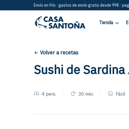
Envío en frío · gastos de envío gratis desde 99€ · pa
Tienda
E
Volver a recetas
Sushi de Sardin
4 pers.
30 min.
Fácil