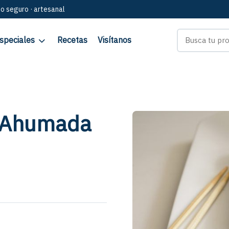
go seguro · artesanal
speciales
Recetas
Visítanos
a Ahumada