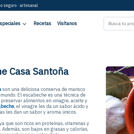
go seguro · artesanal
speciales
Recetas
Visítanos
he Casa Santoña
a
son una deliciosa conserva de marisco
l mundo. El escabeche es una técnica de
 preservar alimentos en vinagre, aceite y
cabeche
, el vinagre les da un sabor ácido y
as les dan un sabor y aroma únicos.
ya que son ricos en proteínas, vitaminas y
 Además, son bajos en grasas y calorías,