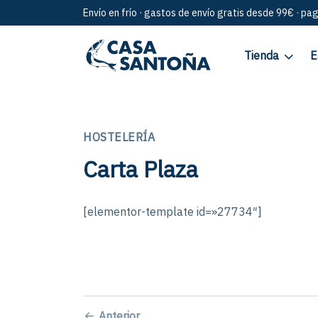
Envío en frío · gastos de envío gratis desde 99€ · pa
Tienda
E
HOSTELERÍA
Carta Plaza
[elementor-template id=»27734″]
Anterior