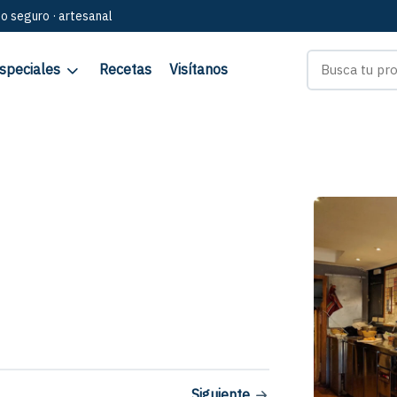
go seguro · artesanal
speciales
Recetas
Visítanos
Siguiente