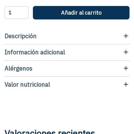
Ventresca
Añadir al carrito
de
atún
claro
extra
Descripción
en
aceite
Información adicional
-
Lata
cantidad
Alérgenos
Valor nutricional
Valoraciones recientes