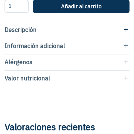
Anchoa
Añadir al carrito
del
Cantábrico
0
en
Descripción
salazón
-
Información adicional
Bandeja
cantidad
Alérgenos
Valor nutricional
Valoraciones recientes