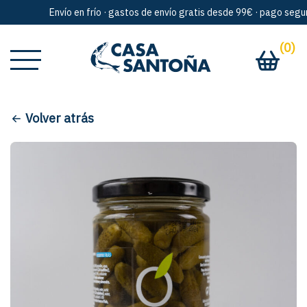
Envío en frío · gastos de envío gratis desde 99€ · pago seguro
(0)
Volver atrás