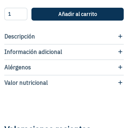
Pepinillos
Añadir al carrito
en
vinagre
-
Tarro
Descripción
cantidad
Información adicional
Alérgenos
Valor nutricional