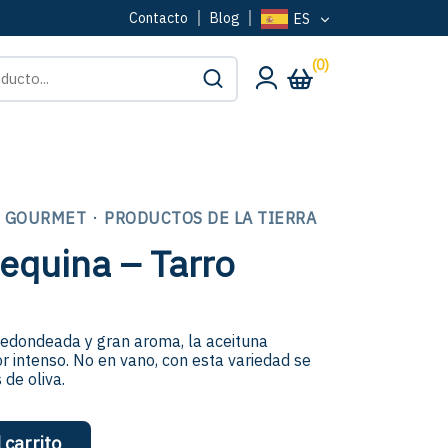
Contacto
Blog
ES
(0)
·
S GOURMET
PRODUCTOS DE LA TIERRA
equina – Tarro
edondeada y gran aroma, la aceituna
 intenso. No en vano, con esta variedad se
 de oliva.
 carrito