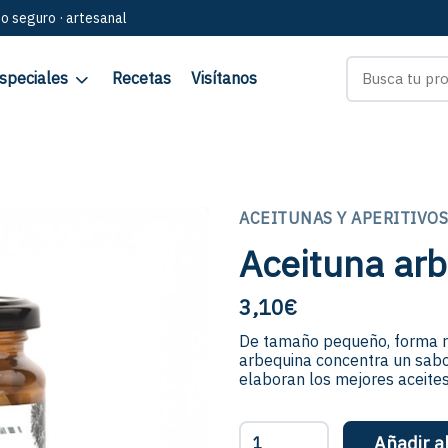
go seguro · artesanal
speciales
Recetas
Visítanos
ACEITUNAS Y APERITIVO
Aceituna arb
3,10
€
De tamaño pequeño, forma r
arbequina concentra un sabor
elaboran los mejores aceites
Aceituna
Añadir al