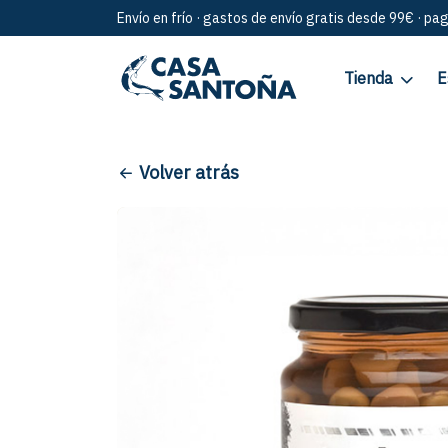
Envío en frío · gastos de envío gratis desde 99€ · pa
Tienda
E
Volver atrás