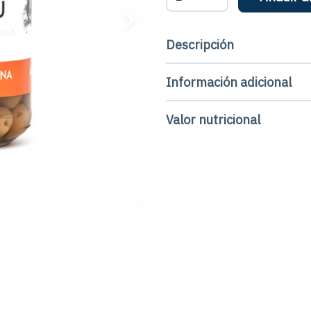
arbequina
-
Tarro
Descripción
cantidad
Información adicional
Valor nutricional