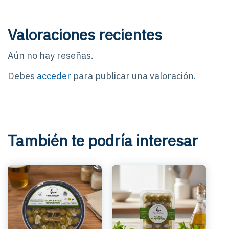
Valoraciones recientes
Aún no hay reseñas.
Debes
acceder
para publicar una valoración.
También te podría interesar
Este
prod
tiene
múlti
varia
Las