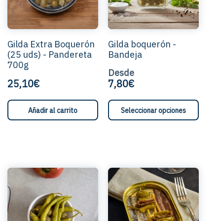
opci
se
pued
elegi
Gilda Extra Boquerón
Gilda boquerón -
en
(25 uds) - Pandereta
Bandeja
la
700g
pági
Desde
de
25,10€
7,80€
prod
Este
Añadir al carrito
Seleccionar opciones
product
tiene
múltiple
variante
Las
opcione
se
pueden
elegir
en