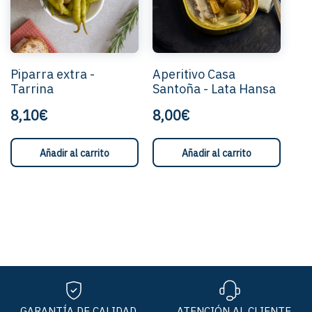
la
página
de
product
Piparra extra -
Aperitivo Casa
Tarrina
Santoña - Lata Hansa
8,10€
8,00€
Añadir al carrito
Añadir al carrito
GARANTÍA DE CALIDAD
ATENCIÓN AL CLIENTE