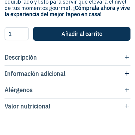
equilibrado y listo para servir que elevará el nivel
de tus momentos gourmet.
¡Cómprala ahora y vive
la experiencia del mejor tapeo en casa!
Gilda
Añadir al carrito
boquerón
-
Pandereta
cantidad
Descripción
Información adicional
Alérgenos
Valor nutricional