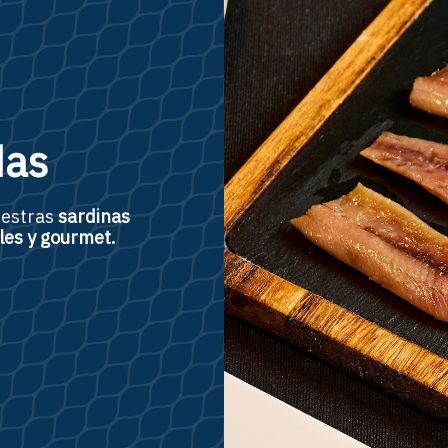
das
uestras
sardinas
ales y gourmet.