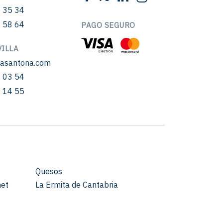
 35 34
 58 64
PAGO SEGURO
ILLA
sasantona.com
 03 54
 14 55
Quesos
met
La Ermita de Cantabria