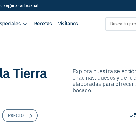
go seguro · artesanal
speciales
Recetas
Visítanos
la Tierra
Explora nuestra selecció
chacinas, quesos y delic
elaboradas para ofrecer 
bocado.
PRECIO