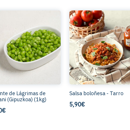
nte de Lágrimas de
Salsa boloñesa - Tarro
ni (Gipuzkoa) (1kg)
5,90€
0€